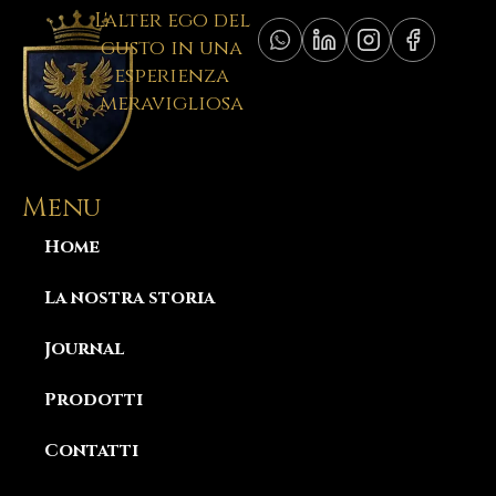
L'alter ego del
gusto in una
esperienza
meravigliosa
Menu
Home
La nostra storia
Journal
Prodotti
Contatti