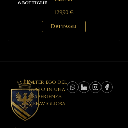
6 bottiglie
129,90
€
Dettagli
L'alter ego del
gusto in una
esperienza
meravigliosa