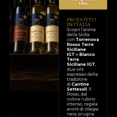
ora
PRODOTTO
IN ITALIA
Scopri l’anima
della Sicilia
con
Torrenova
Rosso Terre
Siciliane
IGT
e
Bianco
Terre
Siciliane IGT
,
due vini
espressivi della
tradizione
di
Cantine
Settesoli
. Il
Rosso, dal
colore rubino
intenso, regala
aromi di ciliegia
nera, prugna