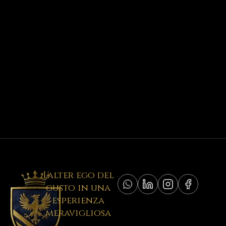
L'alter ego del
gusto in una
esperienza
meravigliosa