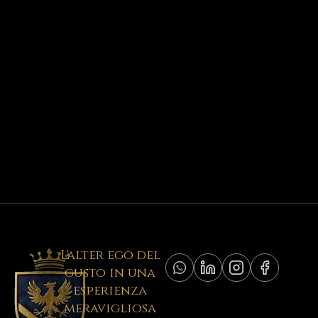
L'alter ego del
gusto in una
esperienza
meravigliosa