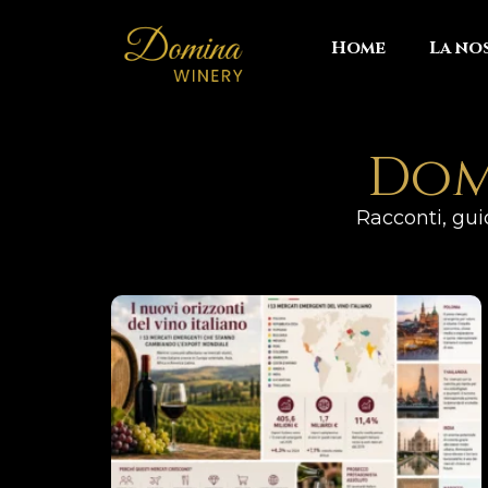
Home
La no
Dom
Racconti, guid