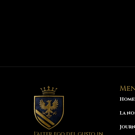
Me
Home
La no
Jour
L'alter ego del gusto in