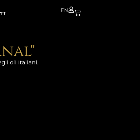
EN
ti
nal"
i oli italiani.