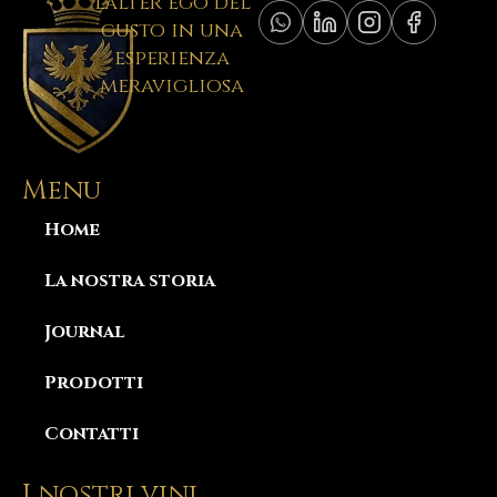
L'alter ego del
gusto in una
esperienza
meravigliosa
Menu
Home
La nostra storia
Journal
Prodotti
Contatti
I nostri vini