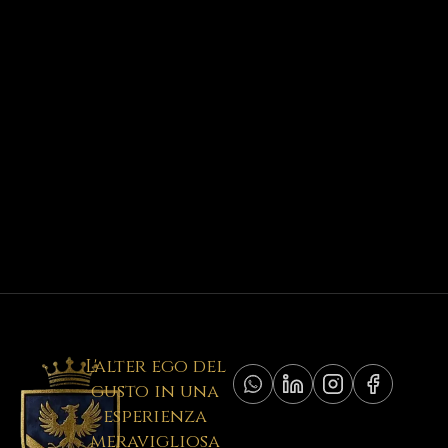
L'alter ego del
gusto in una
esperienza
meravigliosa